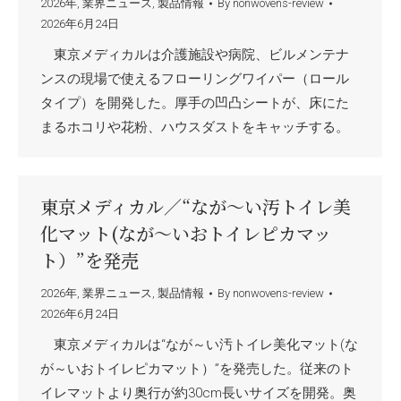
2026年
,
業界ニュース
,
製品情報
By
nonwovens-review
2026年6月24日
東京メディカルは介護施設や病院、ビルメンテナ
ンスの現場で使えるフローリングワイパー（ロール
タイプ）を開発した。厚手の凹凸シートが、床にた
まるホコリや花粉、ハウスダストをキャッチする。
東京メディカル／“なが～い汚トイレ美
化マット(なが～いおトイレピカマッ
ト）”を発売
2026年
,
業界ニュース
,
製品情報
By
nonwovens-review
2026年6月24日
東京メディカルは“なが～い汚トイレ美化マット(な
が～いおトイレピカマット）”を発売した。従来のト
イレマットより奥行が約30cm長いサイズを開発。奥