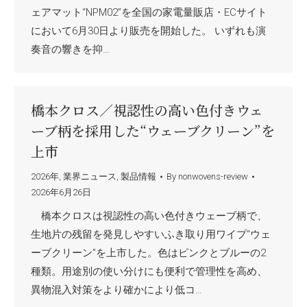
ェアマット“NPM02”を全国の家電量販店・ECサイト
において6月30日より販売を開始した。 いずれも演
奏音の響きを抑…
橋本クロス／視認性の高い色付きウェ
ーブ柄を採用した“ウェーブクリーン”を
上市
2026年
,
業界ニュース
,
製品情報
By
nonwovens-review
2026年6月26日
橋本クロスは視認性の高い色付きウェーブ柄で、
生地片の残留を発見しやすいふき取り用ワイプ“ウェ
ーブクリーン”を上市した。色はピンクとブルーの2
種類。用途別の使い分けにも便利で管理性を高め、
異物混入対策をより確かにより低コ…