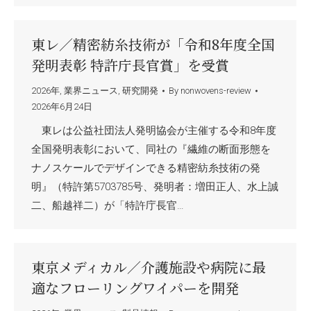
東レ／精密紡糸技術が「令和8年度全国
発明表彰 特許庁長官賞」を受賞
2026年
,
業界ニュース
,
研究開発
By
nonwovens-review
2026年6月24日
東レは公益社団法人発明協会が主催する令和8年度
全国発明表彰において、同社の『繊維の断面形態を
ナノスケールでデザインできる精密紡糸技術の発
明』（特許第5703785号、発明者：増田正人、水上誠
二、船越祥二）が「特許庁長官…
東京メディカル／介護施設や病院に最
適なフローリングワイパーを開発