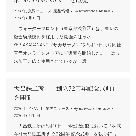
2026年
,
業界ニュース
,
製品情報
By
nonwovens-review
2026年6月16日
ウォーターフロント（東京都渋谷区）は、東レの
複合紡糸技術を採用した最強のはっ水
傘“SAKASANANO（サカサナノ）”を6月17日より同社
直営オンラインストアにて販売を開始した。 はっ
水加工に広く使用されているが、環…
大昌鉄工所／「創立72周年記念式典」
を開催
2026年
,
イベント
,
業界ニュース
By
nonwovens-review
2026年6月15日
大昌鉄工所は6月10日、同社記念館において「株式
会社大昌鉄工所 創立72周年 記念式典」を執り行っ