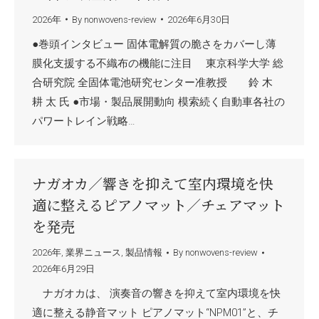
2026年
By
nonwovens-review
2026年6月30日
●巻頭インタビュー 固体電解質の脆さをカバーし薄
膜化支援する不織布の機能に注目 東京科学大学 総
合研究院 全固体電池研究センター准教授 鈴 木
耕 太 氏 ●市場・製品展開動向 模索続く自動車各社の
パワートレイン戦略…
ナガオカ／響きを抑えて室内環境を快
適に整えるピアノマット／チェアマット
を発売
2026年
,
業界ニュース
,
製品情報
By
nonwovens-review
2026年6月29日
ナガオカは、 演奏音の響きを抑えて室内環境を快
適に整える静音マット ピアノマット“NPM01”と、チ