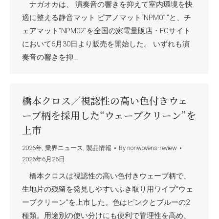
ナガオカは、 演奏音の響きを抑えて室内環境を快
適に整える静音マット ピアノマット“NPM01”と、チ
ェアマット“NPM02”を全国の家電量販店・ECサイト
において6月30日より販売を開始した。 いずれも演
奏音の響きを抑…
橋本クロス／視認性の高い色付きウェ
ーブ柄を採用した“ウェーブクリーン”を
上市
2026年
,
業界ニュース
,
製品情報
By
nonwovens-review
2026年6月26日
橋本クロスは視認性の高い色付きウェーブ柄で、
生地片の残留を発見しやすいふき取り用ワイプ“ウェ
ーブクリーン”を上市した。色はピンクとブルーの2
種類。用途別の使い分けにも便利で管理性を高め、