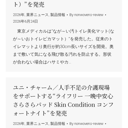
ト）”を発売
2026年
,
業界ニュース
,
製品情報
By
nonwovens-review
2026年6月24日
東京メディカルは“なが～い汚トイレ美化マット(な
が～いおトイレピカマット）”を発売した。従来のト
イレマットより奥行が約30cm長いサイズを開発。奥
まで敷いて気になる飛び散る汚れを防止する。形状
が合わない場合はハサミやカ…
ユニ・チャーム／人手不足の介護現場
をサポートする“ライフリー 一晩中安心
さらさらパッド Skin Condition コンフ
ォートナイト”を発売
2026年
,
業界ニュース
,
製品情報
By
nonwovens-review