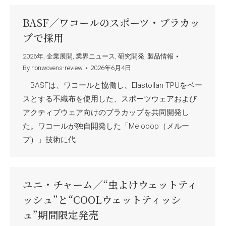
BASF／ワコールのスポーツ・ブラカッ
プで採用
2026年
,
企業展開
,
業界ニュース
,
研究開発
,
製品情報
By
nonwovens-review
2026年6月4日
BASFは、ワコールと協働し、Elastollan TPUをベー
スとする不織布を使用した、スポーツウェアおよび
アクティブウェア向けのブラカップを共同開発し
た。ワコールが独自開発した「Melooop（メルー
プ）」技術に代…
ユニ・チャーム／“虫よけウェットティ
ッシュ”と“COOLウェットティッシ
ュ”期間限定発売