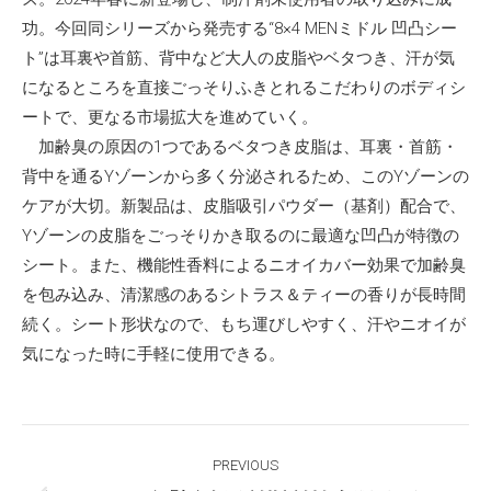
功。今回同シリーズから発売する“8×4 MENミドル 凹凸シー
ト”は耳裏や首筋、背中など大人の皮脂やベタつき、汗が気
になるところを直接ごっそりふきとれるこだわりのボディシ
ートで、更なる市場拡大を進めていく。
加齢臭の原因の1つであるベタつき皮脂は、耳裏・首筋・
背中を通るYゾーンから多く分泌されるため、このYゾーンの
ケアが大切。新製品は、皮脂吸引パウダー（基剤）配合で、
Yゾーンの皮脂をごっそりかき取るのに最適な凹凸が特徴の
シート。また、機能性香料によるニオイカバー効果で加齢臭
を包み込み、清潔感のあるシトラス＆ティーの香りが長時間
続く。シート形状なので、もち運びしやすく、汗やニオイが
気になった時に手軽に使用できる。
Post
PREVIOUS