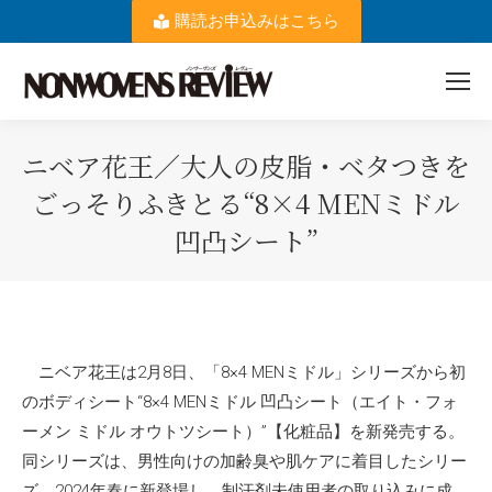
購読お申込みはこちら
ニベア花王／大人の皮脂・ベタつきを
ごっそりふきとる“8×4 MENミドル
凹凸シート”
You are here:
ニベア花王は2月8日、「8×4 MENミドル」シリーズから初
のボディシート“8×4 MENミドル 凹凸シート（エイト・フォ
ーメン ミドル オウトツシート）”【化粧品】を新発売する。
同シリーズは、男性向けの加齢臭や肌ケアに着目したシリー
ズ。2024年春に新登場し、制汗剤未使用者の取り込みに成