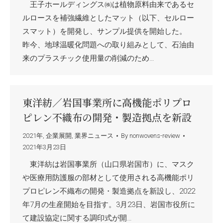
王子ホールディングス㈱は植物原料由来であるセ
ルロースを補強繊維としたマット（以下、セルロー
スマット）を開発し、サンプル提供を開始した。
昨今、地球温暖化問題への取り組みとして、石油由
来のプラスチック使用量の削減のため…
東洋紡／岩国事業所に高機能ポリプロ
ピレン不織布の開発・製造拠点を新設
2021年
,
企業展開
,
業界ニュース
By
nonwovens-review
2021年3月23日
東洋紡は岩国事業所（山口県岩国市）に、マスク
や医療用防護服の部材として使用される高機能ポリ
プロピレン不織布の開発・製造拠点を新設し、2022
年7月の生産開始を目指す。3月23日、岩国市役所に
て建設協定に関する調印式が開…